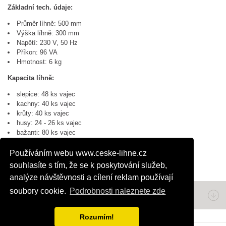
Základní tech. údaje:
Průměr líhně: 500 mm
Výška líhně: 300 mm
Napětí: 230 V, 50 Hz
Příkon: 96 VA
Hmotnost: 6 kg
Kapacita líhně:
slepice: 48 ks vajec
kachny: 40 ks vajec
krůty: 40 ks vajec
husy: 24 - 26 ks vajec
bažanti: 80 ks vajec
koroptve: 110 ks vajec
Používáním webu www.ceske-lihne.cz
souhlasíte s tím, že se k poskytování služeb,
Další produkty:
Líheň MONOPLAST 60
analýze návštěvnosti a cílení reklam používají
soubory cookie.
Podrobnosti naleznete zde
Napište nám
Rozumím!