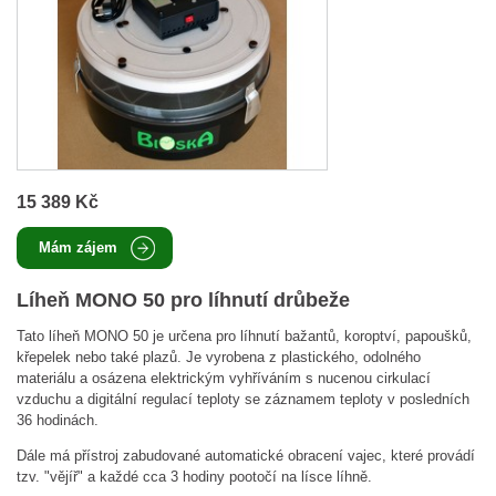
15 389 Kč
Mám zájem
Líheň MONO 50 pro líhnutí drůbeže
Tato líheň MONO 50 je určena pro líhnutí bažantů, koroptví, papoušků,
křepelek nebo také plazů. Je vyrobena z plastického, odolného
materiálu a osázena elektrickým vyhříváním s nucenou cirkulací
vzduchu a digitální regulací teploty se záznamem teploty v posledních
36 hodinách.
Dále má přístroj zabudované automatické obracení vajec, které provádí
tzv. "vějíř" a každé cca 3 hodiny pootočí na lísce líhně.