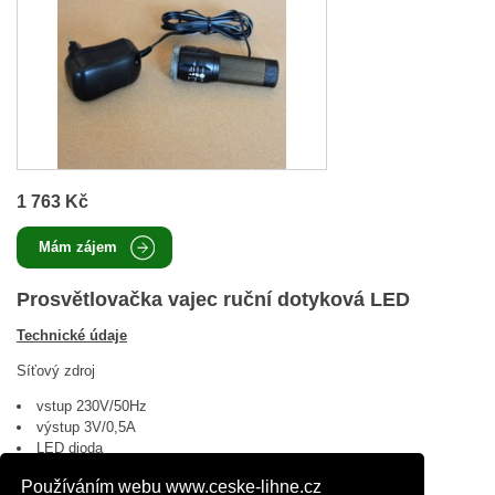
1 763 Kč
Mám zájem
Prosvětlovačka vajec ruční dotyková LED
Technické údaje
Síťový zdroj
vstup 230V/50Hz
výstup 3V/0,5A
LED dioda
Používáním webu www.ceske-lihne.cz