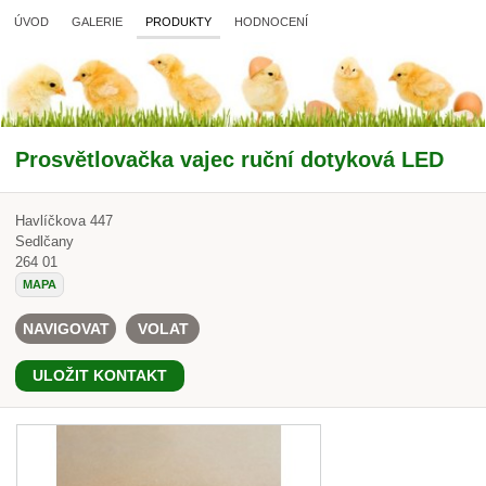
ÚVOD
GALERIE
PRODUKTY
HODNOCENÍ
Prosvětlovačka vajec ruční dotyková LED
Havlíčkova 447
Sedlčany
264 01
MAPA
NAVIGOVAT
VOLAT
ULOŽIT KONTAKT